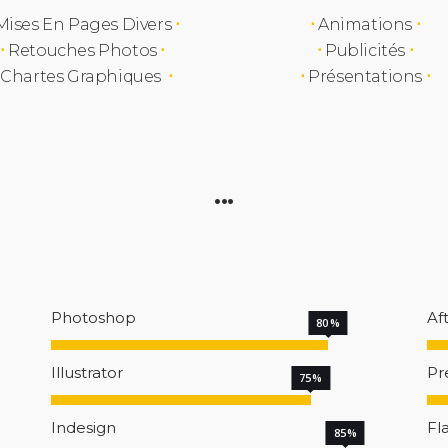
ises En Pages Divers
⋅
⋅
Animations
⋅
⋅
Retouches Photos
⋅
⋅
Publicités
⋅
Chartes Graphiques
⋅
⋅
Présentations
⋅
•••
Photoshop
Af
80
Illustrator
Pr
75
Indesign
Fl
85