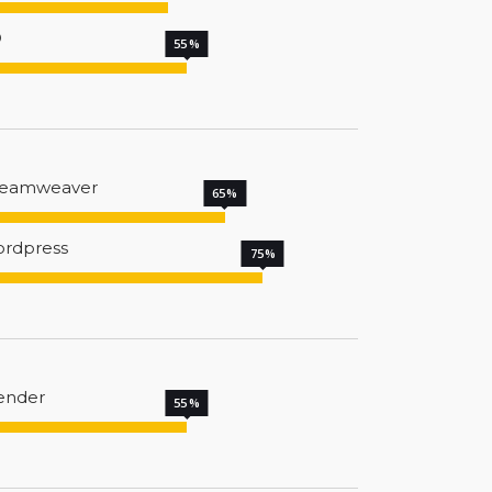
D
55
eamweaver
65
rdpress
75
ender
55