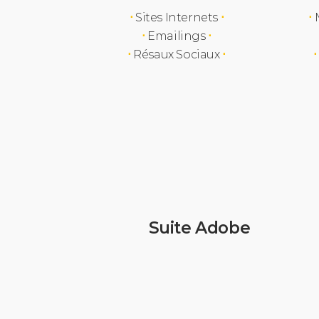
⋅
Sites Internets
⋅
⋅
M
⋅
Emailings
⋅
⋅
Résaux Sociaux
⋅
⋅
Suite Adobe