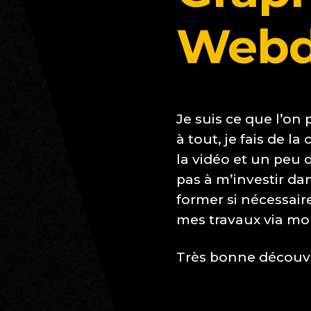
Webd
Je suis ce que l’on
à tout, je fais de l
la vidéo et un peu d
pas à m’investir da
former si nécessai
mes travaux via mon
Très bonne découve