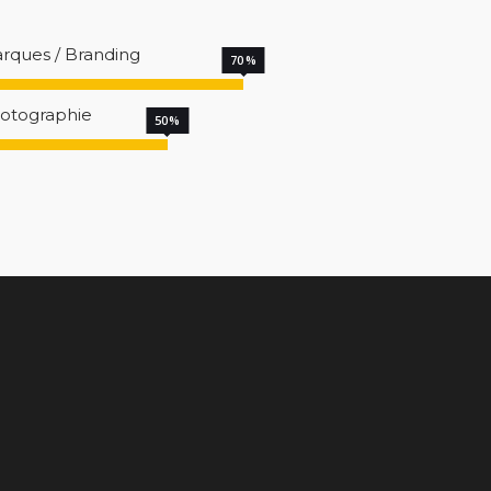
rques / Branding
70
otographie
50