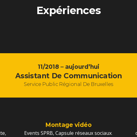
Expériences
11/2018 – aujourd’hui
Assistant De Communication
Service Public Régional De Bruxelles
Montage vidéo
te,
Events SPRB, Capsule réseaux sociaux
.