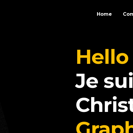
Home
Com
Hello 
Je su
Chri
Graph