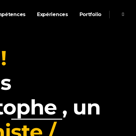
pétences
Expériences
Portfolio
!
is
stophe
, un
iste /