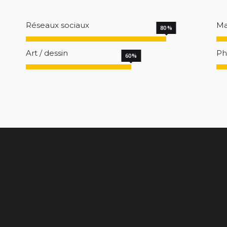
Réseaux sociaux
Ma
80
Art / dessin
Ph
60