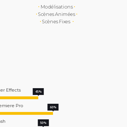
⋅
Modélisations
⋅
⋅
Scènes Animées
⋅
⋅
Scènes Fixes
⋅
ter Effects
45
emiere Pro
60
ash
50