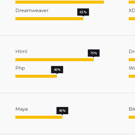
Dreamweaver
X
65
Html
Dr
75
Php
Wo
40
Maya
Bl
45